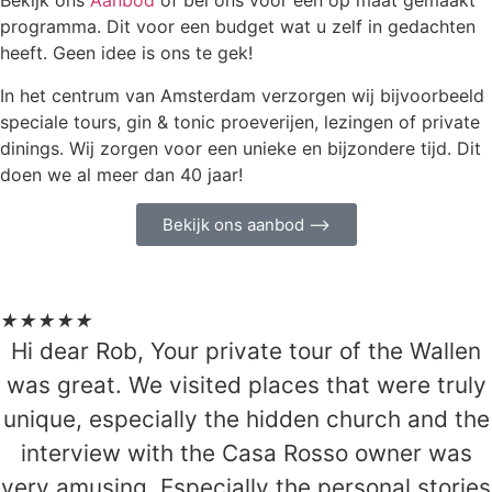
Bekijk ons
Aanbod
of bel ons voor een op maat gemaakt
programma. Dit voor een budget wat u zelf in gedachten
heeft. Geen idee is ons te gek!
In het centrum van Amsterdam verzorgen wij bijvoorbeeld
speciale tours, gin & tonic proeverijen, lezingen of private
dinings. Wij zorgen voor een unieke en bijzondere tijd. Dit
doen we al meer dan 40 jaar!
Bekijk ons aanbod ⟶
★
★
★
★
★
Hi dear Rob, Your private tour of the Wallen
was great. We visited places that were truly
unique, especially the hidden church and the
interview with the Casa Rosso owner was
very amusing. Especially the personal stories